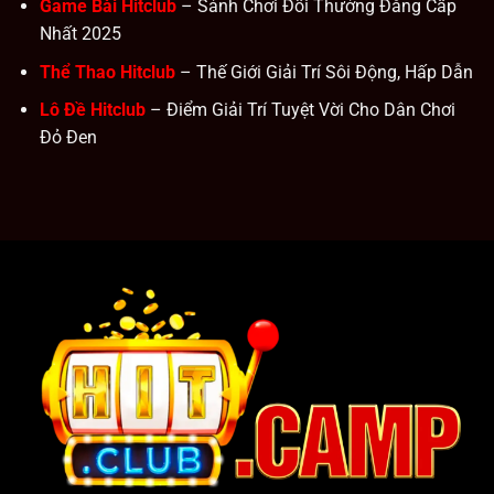
Game Bài Hitclub
– Sảnh Chơi Đổi Thưởng Đẳng Cấp
Nhất 2025
Thể Thao Hitclub
– Thế Giới Giải Trí Sôi Động, Hấp Dẫn
Lô Đề Hitclub
– Điểm Giải Trí Tuyệt Vời Cho Dân Chơi
Đỏ Đen