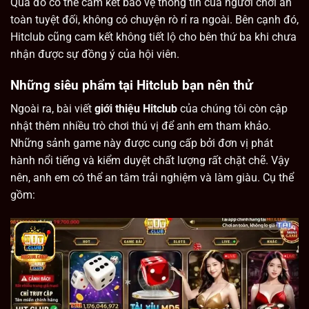
Qua đó có thể cam kết bảo vệ thông tin của người chơi an
toàn tuyệt đối, không có chuyện rò rỉ ra ngoài. Bên cạnh đó,
Hitclub cũng cam kết không tiết lộ cho bên thứ ba khi chưa
nhận được sự đồng ý của hội viên.
Những siêu phẩm tại Hitclub bạn nên thử
Ngoài ra, bài viết
giới thiệu Hitclub
của chúng tôi còn cập
nhật thêm nhiều trò chơi thú vị để anh em tham khảo.
Những sảnh game này được cung cấp bởi đơn vị phát
hành nổi tiếng và kiểm duyệt chất lượng rất chặt chẽ. Vậy
nên, anh em có thể an tâm trải nghiệm và làm giàu. Cụ thể
gồm: