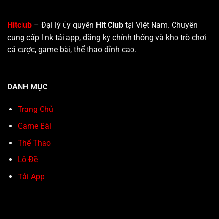
Hitclub
– Đại lý ủy quyền
Hit Club
tại Việt Nam. Chuyên
cung cấp link tải app, đăng ký chính thống và kho trò chơi
cá cược, game bài, thể thao đỉnh cao.
DANH MỤC
Trang Chủ
Game Bài
Thể Thao
Lô Đề
Tải App