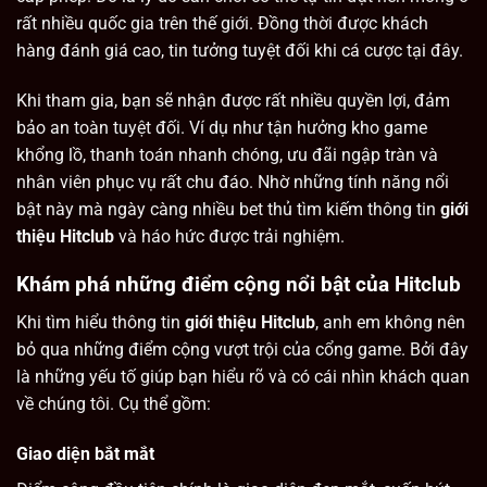
rất nhiều quốc gia trên thế giới. Đồng thời được khách
hàng đánh giá cao, tin tưởng tuyệt đối khi cá cược tại đây.
Khi tham gia, bạn sẽ nhận được rất nhiều quyền lợi, đảm
bảo an toàn tuyệt đối. Ví dụ như tận hưởng kho game
khổng lồ, thanh toán nhanh chóng, ưu đãi ngập tràn và
nhân viên phục vụ rất chu đáo. Nhờ những tính năng nổi
bật này mà ngày càng nhiều bet thủ tìm kiếm thông tin
giới
thiệu Hitclub
và háo hức được trải nghiệm.
Khám phá những điểm cộng nổi bật của Hitclub
Khi tìm hiểu thông tin
giới thiệu Hitclub
, anh em không nên
bỏ qua những điểm cộng vượt trội của cổng game. Bởi đây
là những yếu tố giúp bạn hiểu rõ và có cái nhìn khách quan
về chúng tôi. Cụ thể gồm:
Giao diện bắt mắt