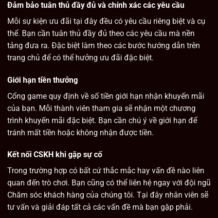
Đảm bảo tuân thủ đầy đủ và chính xác các yêu cầu
Mỗi sự kiện ưu đãi tại đây đều có yêu cầu riêng biệt và cụ
thể. Bạn cần tuân thủ đầy đủ theo các yêu cầu mà nền
tảng đưa ra. Đặc biệt làm theo các bước hướng dẫn trên
trang chủ để có thể hưởng ưu đãi đặc biệt.
Giới hạn tiền thưởng
Cổng game quy định về số tiền giới hạn nhận khuyến mãi
của bạn. Mỗi thành viên tham gia sẽ nhận một chương
trình khuyến mãi đặc biệt. Bạn cần chú ý về giới hạn để
tránh mất tiền hoặc không nhận được tiền.
Kết nối CSKH khi gặp sự cố
Trong trường hợp có bất cứ thắc mắc hay vấn đề nào liên
quan đến trò chơi. Bạn cũng có thể liên hệ ngay với đội ngũ
Chăm sóc khách hàng của chúng tôi. Tại đây nhân viên sẽ
tư vấn và giải đáp tất cả các vấn đề mà bạn gặp phải.