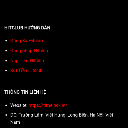
HITCLUB HƯỚNG DẪN
Đăng Ký Hitclub
Đăng nhập Hitclub
Nạp Tiền Hitclub
Rút Tiền Hitclub
THÔNG TIN LIÊN HỆ
Website:
https://timelock.in/
ĐC: Trường Lâm, Việt Hưng, Long Biên, Hà Nội, Việt
Nam