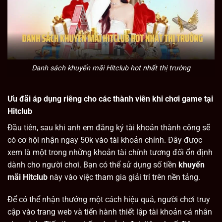
Danh sách khuyến mãi Hitclub hot nhất thị trường
Ưu đãi áp dụng riêng cho các thành viên khi chơi game tại
Hitclub
Đầu tiên, sau khi anh em đăng ký tài khoản thành công sẽ
có cơ hội nhận ngay 50k vào tài khoản chính. Đây được
xem là một trong những khoản tài chính tương đối ổn định
dành cho người chơi. Bạn có thể sử dụng số tiền
khuyến
mãi Hitclub
này vào việc tham gia giải trí trên nền tảng.
Để có thể nhận thưởng một cách hiệu quả, người chơi truy
cập vào trang web và tiến hành thiết lập tài khoản cá nhân