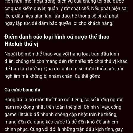
Hơn nữa, mọi hoạt động, dịch vụ của chúng tôi đều được
cơ quan kiểm duyệt, quản lý rất chặt chẽ. Nếu phát hiện sai
lệch, dấu hiệu gian lận, lừa đảo, hệ thống sẽ bị xử phạt
ngay lập tức để đảm bảo quyền lợi cho khách hàng.
Điểm danh các loại hình cá cược thể thao
Hitclub thú vị
Ngoài bộ môn thể thao vua với hàng loạt trận đấu kinh
điển, chúng tôi còn mang đến rất nhiều trò chơi thú vị khác
để bạn tận hưởng. Qua đó, anh em sẽ được thỏa sức trải
nghiệm mà không bị nhàm chán. Cụ thể gồm:
Cá cược bóng đá
Bóng đá là bộ môn thể thao nổi tiếng, có số lượng người
hâm mộ đông nhất trên toàn thế giới. Chính vì vậy, cổng
game Hitclub đã nhanh chóng cập nhật trên hệ thống,
mang đến đa dạng kèo cược từ dễ đến khó để anh em
chinh phục. Cùng với đó là những trận đấu kịch tính, gay