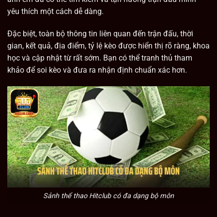
yêu thích một cách dễ dàng.
Đặc biệt, toàn bộ thông tin liên quan đến trận đấu, thời
gian, kết quả, địa điểm, tỷ lệ kèo được hiển thị rõ ràng, khoa
học và cập nhật từ rất sớm. Bạn có thể tranh thủ tham
khảo để soi kèo và đưa ra nhận định chuẩn xác hơn.
Sảnh thể thao Hitclub có đa dạng bộ môn