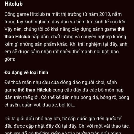
Hitclub
Cổng game Hitclub ra mắt thị trường từ năm 2010, nắm
trong tay kinh nghiệm dày dặn và tiềm lực kinh tế cực lớn.
Vậy nên, chúng tôi có khả năng xây dựng sảnh game
thể
thao Hitclub
hấp dẫn, chất lượng và chuyên nghiệp không
kém gì những sản phẩm khác. Khi trải nghiệm tại đây, anh
em sẽ được cảm nhận rất nhiều thế mạnh nổi bật, bao
gồm:
Đa dạng về loại hình
Để thoả mãn nhu cầu của đông đảo người chơi, sảnh
game
thể thao Hitclub
cung cấp đầy đủ các bộ môn hấp
dẫn trên thế giới. Có thể kể đến như bóng đá, bóng rổ, bóng
chuyền, quần vợt, đua xe, bơi lội…
Dù là giải đấu nhỏ hay lớn, từ cấp quốc gia đến quốc tế
đều được cập nhật đầy đủ tại đây. Chỉ với một vài thao tác,
anh em đã có thể tìm kiếm và tận hưởng trận đấu mình