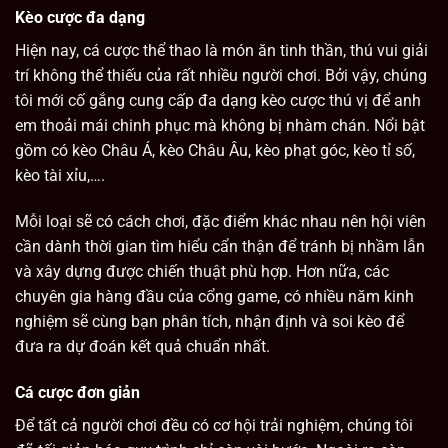
Kèo cược đa dạng
Hiện nay, cá cược thể thao là món ăn tinh thần, thú vui giải
trí không thể thiếu của rất nhiều người chơi. Bởi vậy, chúng
tôi mới cố gắng cung cấp đa dạng kèo cược thú vị để anh
em thoải mái chinh phục mà không bị nhàm chán. Nổi bật
gồm có kèo Châu Á, kèo Châu Âu, kèo phạt góc, kèo tỉ số,
kèo tài xỉu,….
Mỗi loại sẽ có cách chơi, đặc điểm khác nhau nên hội viên
cần dành thời gian tìm hiểu cẩn thận để tránh bị nhầm lẫn
và xây dựng được chiến thuật phù hợp. Hơn nữa, các
chuyên gia hàng đầu của cổng game, có nhiều năm kinh
nghiệm sẽ cùng bạn phân tích, nhận định và soi kèo để
đưa ra dự đoán kết quả chuẩn nhất.
Cá cược đơn giản
Để tất cả người chơi đều có cơ hội trải nghiệm, chúng tôi