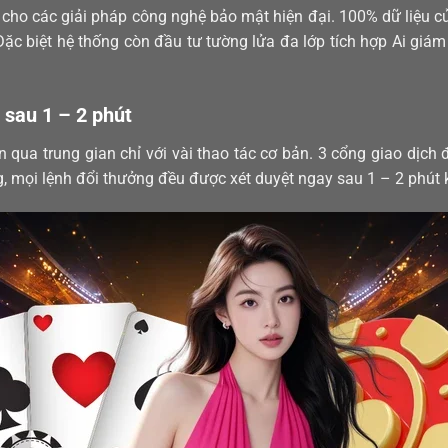
cho các giải pháp công nghệ bảo mật hiện đại. 100% dữ liệu c
 Đặc biệt hệ thống còn đầu tư tường lửa đa lớp tích hợp Ai giá
 sau 1 – 2 phút
 qua trung gian chỉ với vài thao tác cơ bản. 3 cổng giao dịc
ộng, mọi lệnh đổi thưởng đều được xét duyệt ngay sau 1 – 2 phút