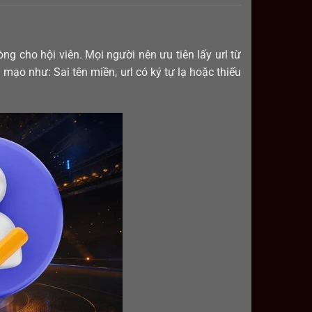
g cho hội viên. Mọi người nên ưu tiên lấy url từ
 mạo như: Sai tên miền, url có ký tự lạ hoặc thiếu