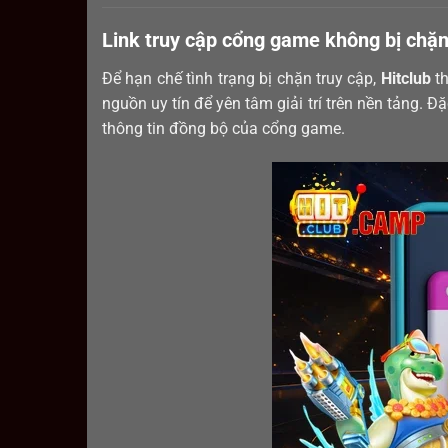
Link truy cập cổng game không bị chặ
Để hạn chế tình trạng bị chặn truy cập,
Hitclub
t
nguồn uy tín để yên tâm giải trí trên nền tảng. Đ
thông tin đồng bộ của cổng game.