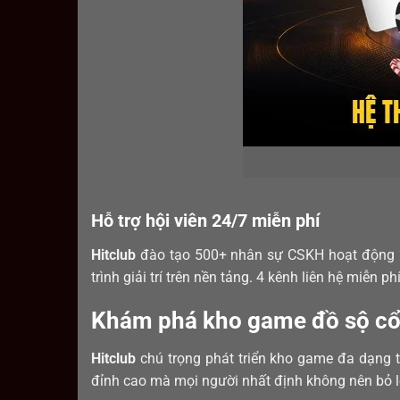
Hỗ trợ hội viên 24/7 miễn phí
Hitclub
đào tạo 500+ nhân sự CSKH hoạt động 24
trình giải trí trên nền tảng. 4 kênh liên hệ miễn p
Khám phá kho game đồ sộ cổ
Hitclub
chú trọng phát triển kho game đa dạng t
đỉnh cao mà mọi người nhất định không nên bỏ l