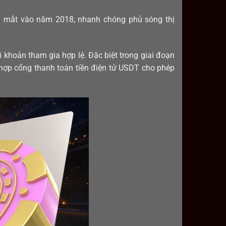
 ra mắt vào năm 2018, nhanh chóng phủ sóng thị
i khoản tham gia hợp lệ. Đặc biệt trong giai đoạn
h hợp cổng thanh toán tiền điện tử USDT cho phép