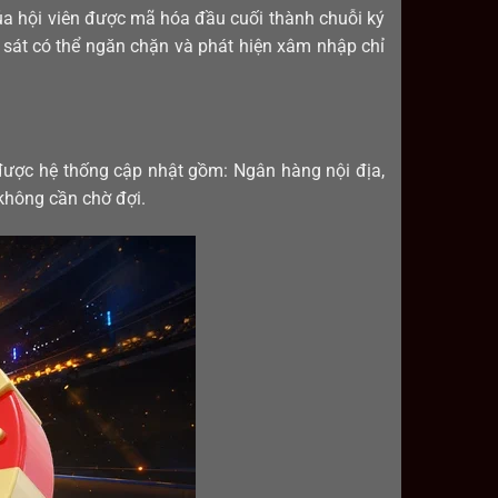
ủa hội viên được mã hóa đầu cuối thành chuỗi ký
m sát có thể ngăn chặn và phát hiện xâm nhập chỉ
h được hệ thống cập nhật gồm: Ngân hàng nội địa,
 không cần chờ đợi.