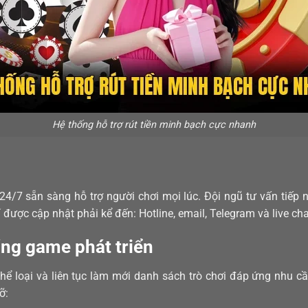
Hệ thống hỗ trợ rút tiền minh bạch cực nhanh
/7 sẵn sàng hỗ trợ người chơi mọi lúc. Đội ngũ tư vấn tiếp n
hí được cập nhật phải kể đến: Hotline, email, Telegram và live cha
ng game phát triển
hể loại và liên tục làm mới danh sách trò chơi đáp ứng nhu c
ỡ: