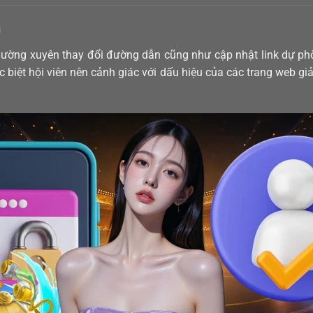
n
hường xuyên thay đổi đường dẫn cũng như cập nhật link dự phòn
ặc biệt hội viên nên cảnh giác với dấu hiệu của các trang web giả