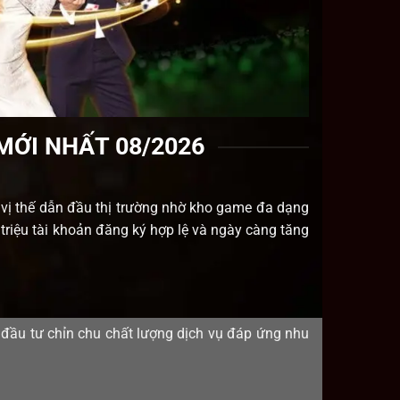
MỚI NHẤT 08/2026
h vị thế dẫn đầu thị trường nhờ kho game đa dạng
triệu tài khoản đăng ký hợp lệ và ngày càng tăng
g đầu tư chỉn chu chất lượng dịch vụ đáp ứng nhu