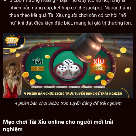
Sicbo Phượng Hoàng / Đại Phú Quý (có nổ hũ): Đây là
phiên bản nâng cấp, kết hợp cơ chế jackpot. Ngoài thắng
thua theo kết quả Tài Xỉu, người chơi còn có cơ hội “nổ
hũ” khi đạt điều kiện đặc biệt, mang lại giá trị thưởng lớn.
4 phiên bản chơi Sicbo trực tuyến đáng để trải nghiệm
Mẹo chơi Tài Xỉu online cho người mới trải
nghiệm