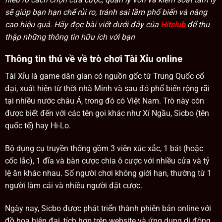
sẽ giúp bạn hạn chế rủi ro, tránh sai lầm phổ biến và nâng
cao hiệu quả. Hãy đọc bài viết dưới đây của
Hitclub
để thu
thập những thông tin hữu ích với bạn
Thông tin thú về về trò chơi Tài Xỉu online
Tài Xỉu là game dân gian có nguồn gốc từ Trung Quốc cổ
đại, xuất hiện từ thời nhà Minh và sau đó phổ biến rộng rãi
tại nhiều nước châu Á, trong đó có Việt Nam. Trò này còn
được biết đến với các tên gọi khác như Xí Ngầu, Sicbo (tên
quốc tế) hay Hi-Lo.
Bộ dụng cụ truyền thống gồm 3 viên xúc xắc, 1 bát (hoặc
cốc lắc), 1 đĩa và bàn cược chia ô cược với nhiều cửa và tỷ
lệ ăn khác nhau. Số người chơi không giới hạn, thường từ 1
người làm cái và nhiều người đặt cược.
Ngày nay, Sicbo được phát triển thành phiên bản online với
đồ họa hiện đại, tích hợp trên website và ứng dụng di động.