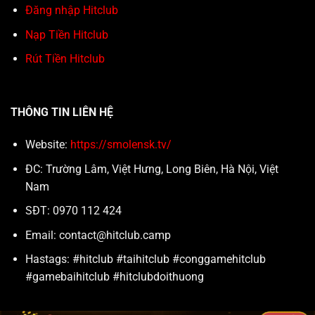
Đăng nhập Hitclub
Nạp Tiền Hitclub
Rút Tiền Hitclub
THÔNG TIN LIÊN HỆ
Website:
https://smolensk.tv/
ĐC: Trường Lâm, Việt Hưng, Long Biên, Hà Nội, Việt
Nam
SĐT: 0970 112 424
Email:
contact@hitclub.camp
Hastags: #hitclub #taihitclub #conggamehitclub
#gamebaihitclub #hitclubdoithuong