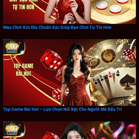
Mẹo Chơi Xóc Đĩa Chuẩn Xác Giúp Bạn Chơi Tự Tin Hơn
Top Game Bài Hot – Lựa Chọn Nổi Bật Cho Người Mê Đấu Trí