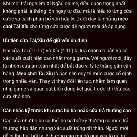
Khi mới trải nghiệm Xí Ngầu online, điều quan trọng nhất
không phải là thắng lớn ngay từ đầu mà là hiểu rõ từng cửa
cược và cách phân bổ vốn hợp lý. Dưới đây là những
mẹo
chơi Tài Xỉu
cho từng cửa cược để người mới dễ áp dụng.
Ưu tiên cửa Tài/Xỉu để giữ vốn ổn định
Hai cửa Tài (11-17) và Xỉu (4-10) là lựa chọn cơ bản và có
xác suất xuất hiện cao nhất trong game. Với người mới, đây
là nhóm cửa an toàn nhất để bắt đầu vì tỷ lệ thắng gần cân
bằng.
Mẹo chơi Tài Xỉu
là bạn nên duy trì mức cược cố định
trong nhiều ván. Thay vì thay đổi liên tục, nhằm làm quen
nhịp game và quan sát biến động kết quả trước khi thử các
cửa khó hơn.
Cân nhắc kỹ trước khi cược bộ ba hoặc cửa trả thưởng cao
Các cửa như bộ ba cụ thể, bộ ba bất kỳ thường có mức trả
thưởng hấp dẫn nhưng xác suất trúng rất thấp. Người mới
dễ bị thu hút bởi tỷ lệ thưởng cao mà bỏ qua yếu tố rủi ro.