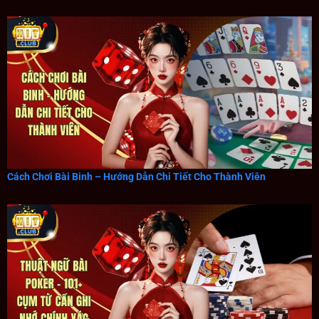
Cách Chơi Bài Binh – Hướng Dẫn Chi Tiết Cho Thành Viên