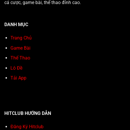
cá cược, game bài, thể thao đỉnh cao.
DANH MỤC
Trang Chủ
Game Bài
Thể Thao
Lô Đề
Tải App
HITCLUB HƯỚNG DẪN
Đăng Ký Hitclub