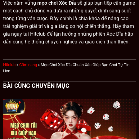
Việc nắm vững
mẹo chơi Xóc Đĩa
sẽ giúp bạn tiếp cận game
một cách chủ động và đưa ra những quyết định sáng suốt
trong từng ván cược. Đây chính là chìa khóa để nâng cao
trải nghiệm giải trí và gia tăng cơ hội chiến thắng. Hãy tham
gia ngay tại Hitclub để tận hưởng những phiên Xóc Đĩa hấp
dẫn cùng hệ thống chuyên nghiệp và giao diện thân thiện.
Hitclub
»
Cẩm nang
»
Mẹo Chơi Xóc Đĩa Chuẩn Xác Giúp Bạn Chơi Tự Tin
Hơn
BÀI CÙNG CHUYÊN MỤC