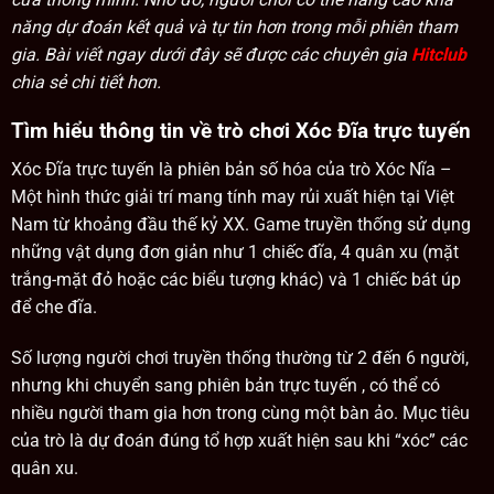
năng dự đoán kết quả và tự tin hơn trong mỗi phiên tham
gia. Bài viết ngay dưới đây sẽ được các chuyên gia
Hitclub
chia sẻ chi tiết hơn.
Tìm hiểu thông tin về trò chơi Xóc Đĩa trực tuyến
Xóc Đĩa trực tuyến là phiên bản số hóa của trò Xóc Nĩa –
Một hình thức giải trí mang tính may rủi xuất hiện tại Việt
Nam từ khoảng đầu thế kỷ XX. Game truyền thống sử dụng
những vật dụng đơn giản như 1 chiếc đĩa, 4 quân xu (mặt
trắng-mặt đỏ hoặc các biểu tượng khác) và 1 chiếc bát úp
để che đĩa.
Số lượng người chơi truyền thống thường từ 2 đến 6 người,
nhưng khi chuyển sang phiên bản trực tuyến , có thể có
nhiều người tham gia hơn trong cùng một bàn ảo. Mục tiêu
của trò là dự đoán đúng tổ hợp xuất hiện sau khi “xóc” các
quân xu.