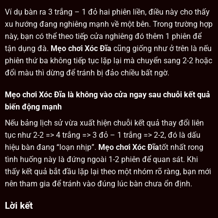
Ví dụ bàn ra 3 trắng – 1 đỏ hai phiên liền, điều này cho thấy
xu hướng đang nghiêng mạnh về một bên. Trong trường hợp
này, bạn có thể theo tiếp cửa nghiêng đó thêm 1 phiên để
tận dụng đà.
Mẹo chơi Xóc Đĩa
cũng giống như ở trên là nếu
phiên thứ ba không tiếp tục lặp lại mà chuyển sang 2-2 hoặc
đổi màu thì dừng để tránh bị đảo chiều bất ngờ.
Mẹo chơi Xóc Đĩa là không vào cửa ngay sau chuỗi kết quả
biến động mạnh
Nếu bảng lịch sử vừa xuất hiện chuỗi kết quả thay đổi liên
tục như 2-2 => 4 trắng => 3 đỏ – 1 trắng => 2-2, đó là dấu
hiệu bàn đang “loạn nhịp”.
Mẹo chơi Xóc Đĩa
tốt nhất rong
tình huống này là đứng ngoài 1-2 phiên để quan sát. Khi
thấy kết quả bắt đầu lặp lại theo một nhóm rõ ràng, bạn mới
nên tham gia để tránh vào đúng lúc bàn chưa ổn định.
Lời kết