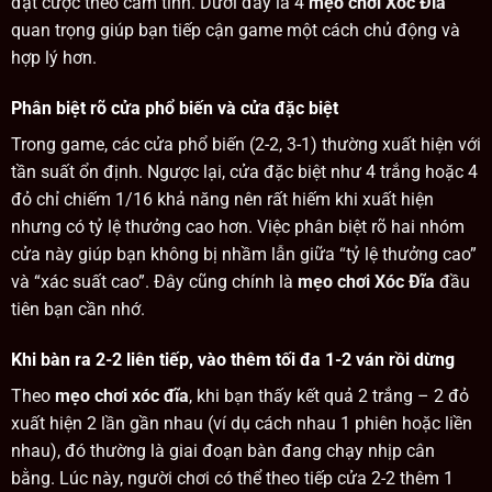
đặt cược theo cảm tính. Dưới đây là 4
mẹo chơi Xóc Đĩa
quan trọng giúp bạn tiếp cận game một cách chủ động và
hợp lý hơn.
Phân biệt rõ cửa phổ biến và cửa đặc biệt
Trong game, các cửa phổ biến (2-2, 3-1) thường xuất hiện với
tần suất ổn định. Ngược lại, cửa đặc biệt như 4 trắng hoặc 4
đỏ chỉ chiếm 1/16 khả năng nên rất hiếm khi xuất hiện
nhưng có tỷ lệ thưởng cao hơn. Việc phân biệt rõ hai nhóm
cửa này giúp bạn không bị nhầm lẫn giữa “tỷ lệ thưởng cao”
và “xác suất cao”. Đây cũng chính là
mẹo chơi Xóc Đĩa
đầu
tiên bạn cần nhớ.
Khi bàn ra 2-2 liên tiếp, vào thêm tối đa 1-2 ván rồi dừng
Theo
mẹo chơi xóc đĩa
, khi bạn thấy kết quả 2 trắng – 2 đỏ
xuất hiện 2 lần gần nhau (ví dụ cách nhau 1 phiên hoặc liền
nhau), đó thường là giai đoạn bàn đang chạy nhịp cân
bằng. Lúc này, người chơi có thể theo tiếp cửa 2-2 thêm 1