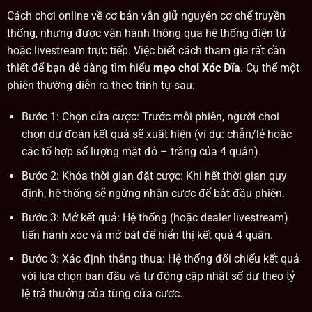
Cách chơi online về cơ bản vẫn giữ nguyên cơ chế truyền
thống, nhưng được vận hành thông qua hệ thống điện tử
hoặc livestream trực tiếp. Việc biết cách tham gia rất cần
thiết để bạn dễ dàng tìm hiểu
mẹo chơi Xóc Đĩa
. Cụ thể một
phiên thường diễn ra theo trình tự sau:
Bước 1: Chọn cửa cược: Trước mỗi phiên, người chơi
chọn dự đoán kết quả sẽ xuất hiện (ví dụ: chẵn/lẻ hoặc
các tổ hợp số lượng mặt đỏ – trắng của 4 quân).
Bước 2: Khóa thời gian đặt cược: Khi hết thời gian quy
định, hệ thống sẽ ngừng nhận cược để bắt đầu phiên.
Bước 3: Mở kết quả: Hệ thống (hoặc dealer livestream)
tiến hành xóc và mở bát để hiển thị kết quả 4 quân.
Bước 3: Xác định thắng thua: Hệ thống đối chiếu kết quả
với lựa chọn ban đầu và tự động cập nhật số dư theo tỷ
lệ trả thưởng của từng cửa cược.