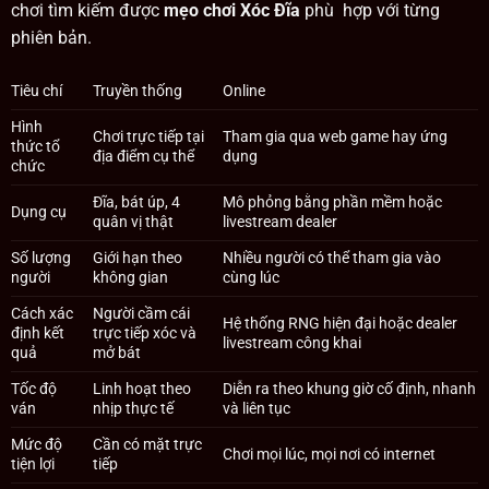
chơi tìm kiếm được
mẹo chơi Xóc Đĩa
phù hợp với từng
phiên bản.
Tiêu chí
Truyền thống
Online
Hình
Chơi trực tiếp tại
Tham gia qua web game hay ứng
thức tổ
địa điểm cụ thể
dụng
chức
Đĩa, bát úp, 4
Mô phỏng bằng phần mềm hoặc
Dụng cụ
quân vị thật
livestream dealer
Số lượng
Giới hạn theo
Nhiều người có thể tham gia vào
người
không gian
cùng lúc
Cách xác
Người cầm cái
Hệ thống RNG hiện đại hoặc dealer
định kết
trực tiếp xóc và
livestream công khai
quả
mở bát
Tốc độ
Linh hoạt theo
Diễn ra theo khung giờ cố định, nhanh
ván
nhịp thực tế
và liên tục
Mức độ
Cần có mặt trực
Chơi mọi lúc, mọi nơi có internet
tiện lợi
tiếp