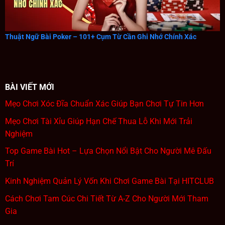
Thuật Ngữ Bài Poker – 101+ Cụm Từ Cần Ghi Nhớ Chính Xác
BÀI VIẾT MỚI
Mẹo Chơi Xóc Đĩa Chuẩn Xác Giúp Bạn Chơi Tự Tin Hơn
Mẹo Chơi Tài Xỉu Giúp Hạn Chế Thua Lỗ Khi Mới Trải
Nghiệm
Top Game Bài Hot – Lựa Chọn Nổi Bật Cho Người Mê Đấu
Trí
Kinh Nghiệm Quản Lý Vốn Khi Chơi Game Bài Tại HITCLUB
Cách Chơi Tam Cúc Chi Tiết Từ A-Z Cho Người Mới Tham
Gia