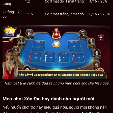
1:2
Có 3 mặt đỏ, 1 mặt trắng
4/16 = 25%
trắng
2 trắng – 2
1:1.5
Có 2 mặt trắng, 2 mặt đỏ
6/16 = 37.5%
đỏ
Nắm bắt tỉ lệ cược để đưa ra những mẹo chơi Xóc Đĩa hiệu quả
Mẹo chơi Xóc Đĩa hay dành cho người mới
Nếu muốn chơi trò này hiệu quả hơn, người mới không nên