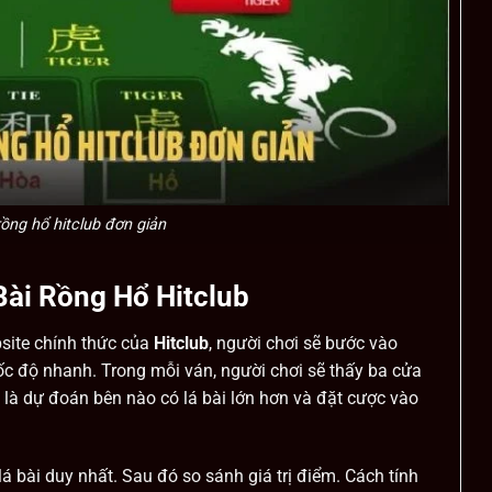
rồng hổ hitclub đơn giản
Bài Rồng Hổ Hitclub
ite chính thức của
Hitclub
, người chơi sẽ bước vào
ốc độ nhanh. Trong mỗi ván, người chơi sẽ thấy ba cửa
 là dự đoán bên nào có lá bài lớn hơn và đặt cược vào
lá bài duy nhất. Sau đó so sánh giá trị điểm. Cách tính