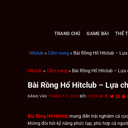
TRANG CHỦ
GAME BÀI
THỂ 
Hitclub
»
Cẩm nang
»
Bài Rồng Hổ Hitclub – Lựa
Hitclub
»
Cẩm nang
»
Bài Rồng Hổ Hitclub – Lựa
Bài Rồng Hổ Hitclub – Lựa c
ĐĂNG VÀO
THÁNG 5 7, 2025
BỞI
HITCLUB
Bài Rồng Hổ Hitclub
mang đến trải nghiệm cá cược 
không đòi hỏi kỹ năng phức tạp, phù hợp cả ngườ