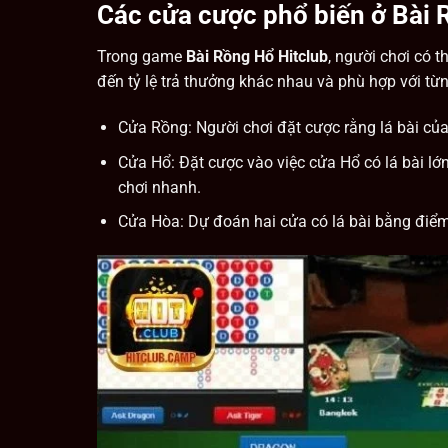
Các cửa cược phổ biến ở Bài 
Trong game
Bài Rồng Hổ Hitclub
, người chơi có 
đến tỷ lệ trả thưởng khác nhau và phù hợp với từn
Cửa Rồng: Người chơi đặt cược rằng lá bài của
Cửa Hổ: Đặt cược vào việc cửa Hổ có lá bài lớ
chơi nhanh.
Cửa Hòa: Dự đoán hai cửa có lá bài bằng điểm