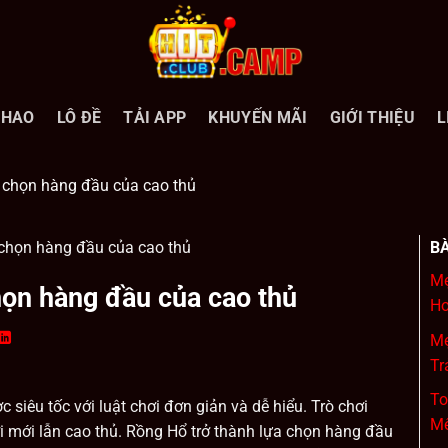
THAO
LÔ ĐỀ
TẢI APP
KHUYẾN MÃI
GIỚI THIỆU
L
 chọn hàng đầu của cao thủ
 chọn hàng đầu của cao thủ
BÀ
Mẹ
họn hàng đầu của cao thủ
H
Mẹ
Tr
To
siêu tốc với luật chơi đơn giản và dễ hiểu. Trò chơi
Mê
i mới lẫn cao thủ. Rồng Hổ trở thành lựa chọn hàng đầu