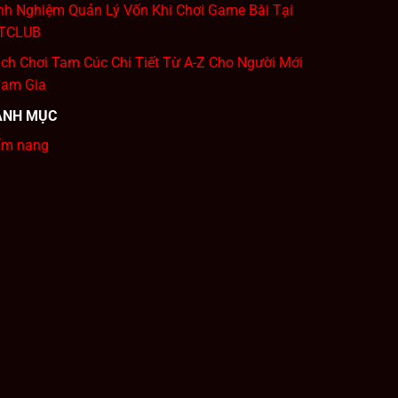
nh Nghiệm Quản Lý Vốn Khi Chơi Game Bài Tại
ITCLUB
ch Chơi Tam Cúc Chi Tiết Từ A-Z Cho Người Mới
am Gia
ANH MỤC
ẩm nang