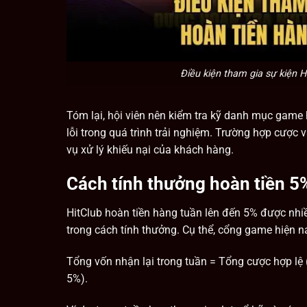
Điều kiện tham gia sự kiện H
Tóm lại, hội viên nên kiểm tra kỹ danh mục game 
lỗi trong quá trình trải nghiệm. Trường hợp cược
vụ xử lý khiếu nại của khách hàng.
Cách tính thưởng hoàn tiền 5%
HitClub hoàn tiền hàng tuần lên đến 5% được nh
trong cách tính thưởng. Cụ thể, cổng game hiện n
Tổng vốn nhận lại trong tuần = Tổng cược hợp lệ (
5%).