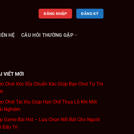
ĐĂNG NHẬP
ĐĂNG KÝ
IÊN HỆ
CÂU HỎI THƯỜNG GẶP
I VIẾT MỚI
o Chơi Xóc Đĩa Chuẩn Xác Giúp Bạn Chơi Tự Tin
ơn
o Chơi Tài Xỉu Giúp Hạn Chế Thua Lỗ Khi Mới
ải Nghiệm
p Game Bài Hot – Lựa Chọn Nổi Bật Cho Người
 Đấu Trí