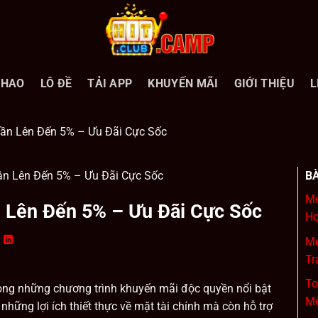
THAO
LÔ ĐỀ
TẢI APP
KHUYẾN MÃI
GIỚI THIỆU
L
uần Lên Đến 5% – Ưu Đãi Cực Sốc
ần Lên Đến 5% – Ưu Đãi Cực Sốc
BÀ
Mẹ
n Lên Đến 5% – Ưu Đãi Cực Sốc
H
Mẹ
Tr
To
ong những chương trình khuyến mãi độc quyền nổi bật
Mê
ững lợi ích thiết thực về mặt tài chính mà còn hỗ trợ