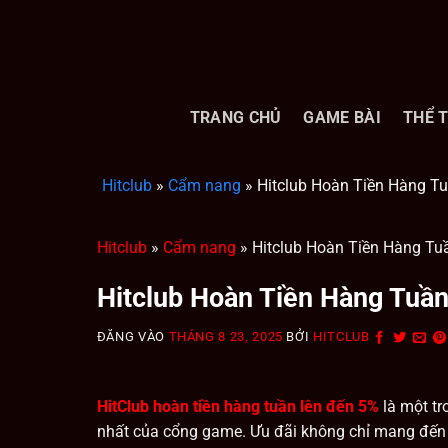
TRANG CHỦ
GAME BÀI
THỂ 
Hitclub
»
Cẩm nang
»
Hitclub Hoàn Tiền Hàng T
Hitclub
»
Cẩm nang
»
Hitclub Hoàn Tiền Hàng Tu
Hitclub Hoàn Tiền Hàng Tuầ
ĐĂNG VÀO
THÁNG 8 23, 2025
BỞI
HITCLUB
HitClub hoàn tiền hàng tuần lên đến 5%
là một tr
nhất của cổng game. Ưu đãi không chỉ mang đến nh