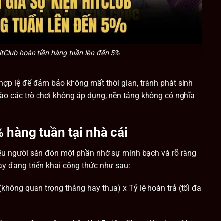
itClub hoàn tiền hàng tuần lên đến 5%
hợp lệ để đảm bảo không mất thời gian, tránh phát sinh
 vào các trò chơi không áp dụng, nền tảng không có nghĩa
 hàng tuần tại nhà cái
iều người săn đón một phần nhờ sự minh bạch và rõ ràng
ay đang triển khai công thức như sau:
không quan trọng thắng hay thua) x Tỷ lệ hoàn trả (tối đa