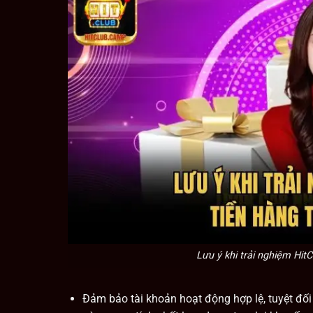
Lưu ý khi trải nghiệm Hit
Đảm bảo tài khoản hoạt động hợp lệ, tuyệt đối