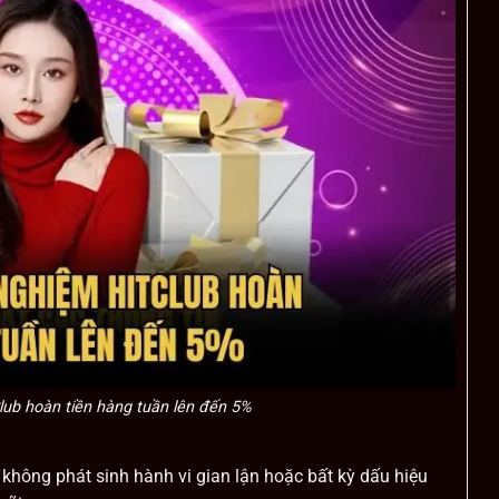
Club hoàn tiền hàng tuần lên đến 5%
 không phát sinh hành vi gian lận hoặc bất kỳ dấu hiệu