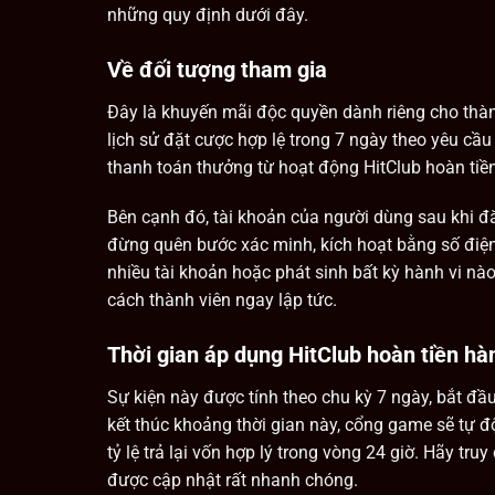
những quy định dưới đây.
Về đối tượng tham gia
Đây là khuyến mãi độc quyền dành riêng cho thàn
lịch sử đặt cược hợp lệ trong 7 ngày theo yêu cầu
thanh toán thưởng từ hoạt động HitClub hoàn tiề
Bên cạnh đó, tài khoản của người dùng sau khi đă
đừng quên bước xác minh, kích hoạt bằng số điện
nhiều tài khoản hoặc phát sinh bất kỳ hành vi nà
cách thành viên ngay lập tức.
Thời gian áp dụng HitClub hoàn tiền hà
Sự kiện này được tính theo chu kỳ 7 ngày, bắt đầu
kết thúc khoảng thời gian này, cổng game sẽ tự độ
tỷ lệ trả lại vốn hợp lý trong vòng 24 giờ. Hãy t
được cập nhật rất nhanh chóng.