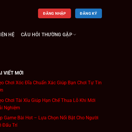
ĐĂNG NHẬP
ĐĂNG KÝ
IÊN HỆ
CÂU HỎI THƯỜNG GẶP
I VIẾT MỚI
o Chơi Xóc Đĩa Chuẩn Xác Giúp Bạn Chơi Tự Tin
ơn
o Chơi Tài Xỉu Giúp Hạn Chế Thua Lỗ Khi Mới
ải Nghiệm
p Game Bài Hot – Lựa Chọn Nổi Bật Cho Người
 Đấu Trí