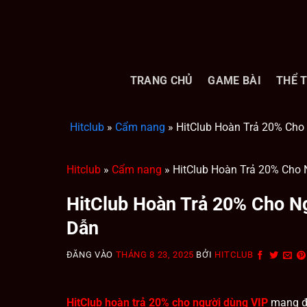
TRANG CHỦ
GAME BÀI
THỂ 
Hitclub
»
Cẩm nang
»
HitClub Hoàn Trả 20% Cho
Hitclub
»
Cẩm nang
»
HitClub Hoàn Trả 20% Cho
HitClub Hoàn Trả 20% Cho N
Dẫn
ĐĂNG VÀO
THÁNG 8 23, 2025
BỞI
HITCLUB
HitClub hoàn trả 20% cho người dùng VIP
mang đến