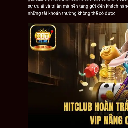
sự ưu ái và tri ân mà nền tảng gửi đến khách hà
những tài khoản thường không thể có được.