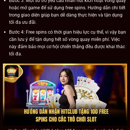
Bước 3: Một số trò yêu cầu nhấn nút kích hoạt vòng quay
hoặc mở game để sử dụng free spins. Hướng dẫn chi tiết
trong giao diện giúp bạn dễ dàng thực hiện và tận dụng
tối đa ưu đãi.
Bước 4: Free spins có thời gian hiệu lực cụ thể, vì vậy bạn
cần lưu ý để tận dụng hết số vòng quay miễn phí. Việc
này đảm bảo mọi cơ hội chiến thắng đều được khai thác
tối đa.